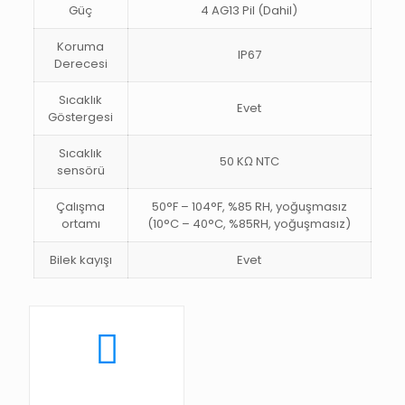
Güç
4 AG13 Pil (Dahil)
Koruma
IP67
Derecesi
Sıcaklık
Evet
Göstergesi
Sıcaklık
50 KΩ NTC
sensörü
Çalışma
50°F – 104°F, %85 RH, yoğuşmasız
ortamı
(10°C – 40°C, %85RH, yoğuşmasız)
Bilek kayışı
Evet