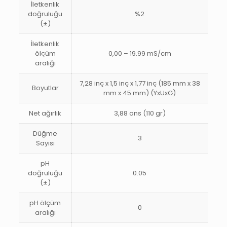
İletkenlik
doğruluğu
%2
(±)
İletkenlik
ölçüm
0,00 – 19.99 mS/cm
aralığı
7,28 inç x 1,5 inç x 1,77 inç (185 mm x 38
Boyutlar
mm x 45 mm) (YxUxG)
Net ağırlık
3,88 ons (110 gr)
Düğme
3
Sayısı
pH
doğruluğu
0.05
(±)
pH ölçüm
0
aralığı