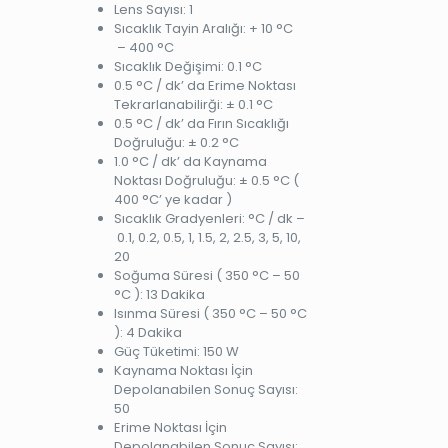
Lens Sayısı: 1
Sıcaklık Tayin Aralığı: + 10 °C
– 400 °C
Sıcaklık Değişimi: 0.1 °C
0.5 °C / dk’ da Erime Noktası
Tekrarlanabilirği: ± 0.1 °C
0.5 °C / dk’ da Fırın Sıcaklığı
Doğruluğu: ± 0.2 °C
1.0 °C / dk’ da Kaynama
Noktası Doğruluğu: ± 0.5 °C (
400 °C’ ye kadar )
Sıcaklık Gradyenleri: °C / dk –
0.1, 0.2, 0.5, 1, 1.5, 2, 2.5, 3, 5, 10,
20
Soğuma Süresi ( 350 °C – 50
°C ): 13 Dakika
Isınma Süresi ( 350 °C – 50 °C
): 4 Dakika
Güç Tüketimi: 150 W
Kaynama Noktası İçin
Depolanabilen Sonuç Sayısı:
50
Erime Noktası İçin
Depolanabilen Sonuç Sayısı: