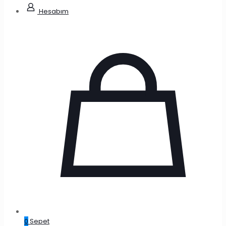
Hesabım
0
Sepet