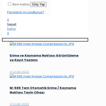
Beni hatırla
Giriş Yap
Parolanızı mı unuttunuz?
0
Sepet
Detay
0
Erime ve Kaynama Noktası Görüntüleme
ve Kayıt Yazılımı
4 Ocak 2023
M-565 Tam Otomatik Erime / Kaynama
Noktası Tayin Cihazı
4 Ocak 2023