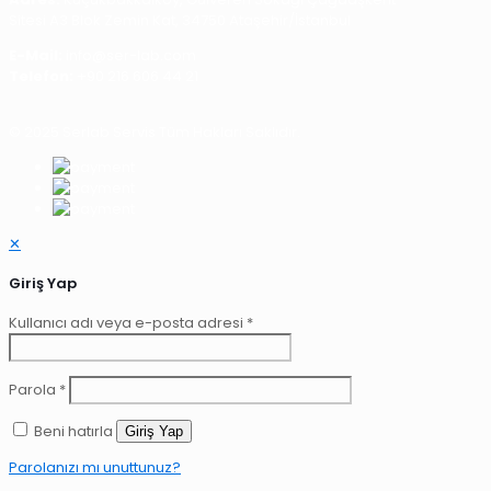
Sitesi A3 Blok Zemin Kat, 34750 Ataşehir/İstanbul
E-Mail:
info@ser-lab.com
Telefon:
+90 216 606 44 21
© 2025 Serlab Servis Tüm Hakları Saklıdır.
✕
Giriş Yap
Kullanıcı adı veya e-posta adresi
*
Parola
*
Beni hatırla
Giriş Yap
Parolanızı mı unuttunuz?