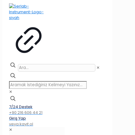
✕
✕
7/24 Destek
+90 216 606 44 21
Giriş Yap
veya kayıt ol
✕