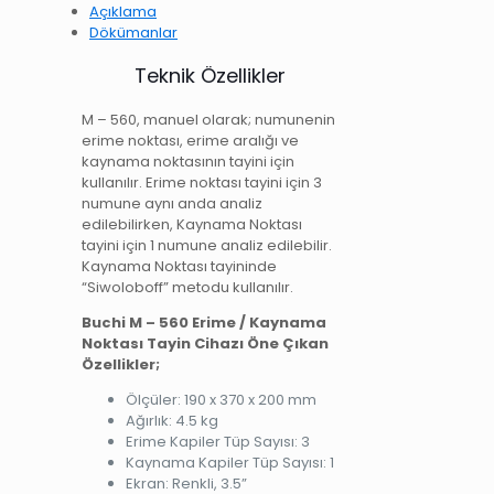
Açıklama
Dökümanlar
Teknik Özellikler
M – 560, manuel olarak; numunenin
erime noktası, erime aralığı ve
kaynama noktasının tayini için
kullanılır. Erime noktası tayini için 3
numune aynı anda analiz
edilebilirken, Kaynama Noktası
tayini için 1 numune analiz edilebilir.
Kaynama Noktası tayininde
“Siwoloboff” metodu kullanılır.
Buchi M – 560 Erime / Kaynama
Noktası Tayin Cihazı Öne Çıkan
Özellikler;
Ölçüler: 190 x 370 x 200 mm
Ağırlık: 4.5 kg
Erime Kapiler Tüp Sayısı: 3
Kaynama Kapiler Tüp Sayısı: 1
Ekran: Renkli, 3.5”