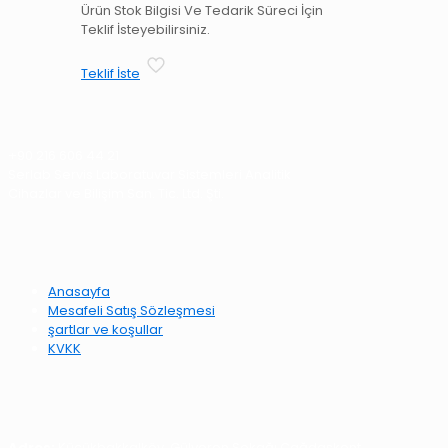
Ürün Stok Bilgisi Ve Tedarik Süreci İçin
Teklif İsteyebilirsiniz.
Teklif İste
Sorularınız için 7/24 ulaşabilirsiniz.
+90 216 606 44 21
Serlab Servis Laboratuvar Sistemleri Analitik
Cihazlar ve Bilişim San. Tic. Ltd. Şti.
Hızlı Linkler
Anasayfa
Mesafeli Satış Sözleşmesi
şartlar ve koşullar
KVKK
İletişim Bilgileri
Adres:
Küçükbakkalköy, Gülveren Sokağı Çağdaşkent