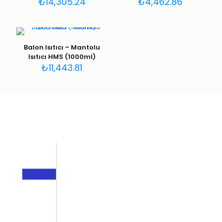
₺
14,305.24
₺
4,462.86
Balon Isıtıcı – Mantolu
Isıtıcı HMS (1000ml)
₺
11,443.81