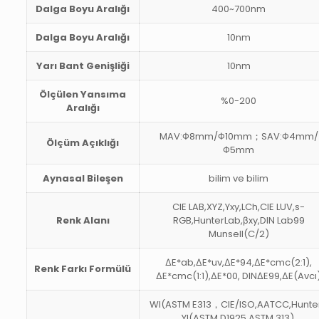
Dalga Boyu Aralığı
400~700nm
Dalga Boyu Aralığı
10nm
Yarı Bant Genişliği
10nm
Ölçülen Yansıma
%0-200
Aralığı
MAV:Φ8mm/Φ10mm；SAV:Φ4mm/
Ölçüm Açıklığı
Φ5mm
Aynasal Bileşen
bilim ve bilim
CIE LAB,XYZ,Yxy,LCh,CIE LUV,s-
Renk Alanı
RGB,HunterLab,βxy,DIN Lab99
Munsell(C/2)
ΔE*ab,ΔE*uv,ΔE*94,ΔE*cmc(2:1),
Renk Farkı Formülü
ΔE*cmc(1:1),ΔE*00, DINΔE99,ΔE(Avcı
WI(ASTM E313，CIE/ISO,AATCC,Hunter
YI(ASTM D1925,ASTM 313),