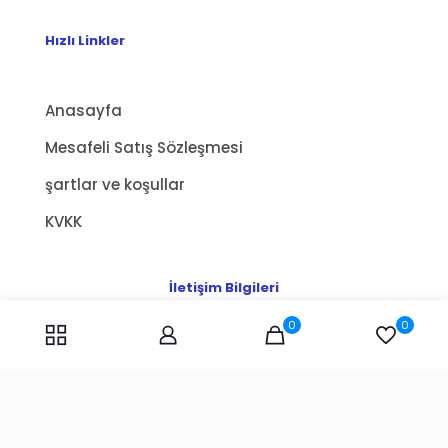
Hızlı Linkler
Anasayfa
Mesafeli Satış Sözleşmesi
şartlar ve koşullar
KVKK
İletişim Bilgileri
0
0
Adres:
Küçükbakkalköy, Gülveren Sokağı Çağdaşkent
Sitesi A3 Blok Zemin Kat, 34750 Ataşehir/İstanbul
E-Mail:
info@ser-lab.com
Telefon:
+90 216 606 44 21