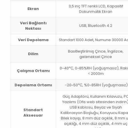
3,5 inç TFT renkli LCD, Kapasitif
Ekran
Dokunmatik Ekran
Veri Bağlantı
USB, Bluetooth 4.2
Noktası
Veri Depolama
Standart 1000 Adet, Numune 30000 A
Basitleştirilmiş Çince, İngilizce,
Dilim
geleneksel Çince
0~40℃, 0~85%RH (yoğuşmasız), Rak
Çalışma Ortamı
< 2000m
Depolama Ortamı
-20~50℃, %0~85RH (yoğuşmasız)
Güç Adaptörü, Kullanım Kılavuzu, P
Yazılımı (Ofis web sitesinden indirin)
USB kablosu, Beyaz ve Siyah
Standart
Kalibrasyon Boşluğu, Koruyucu Kapa
Aksesuar
Bilek kayışı, 8 mm düz açıklık, 8 mm 
açıklığı, 4 mm düz açıklık, 4 mm uç