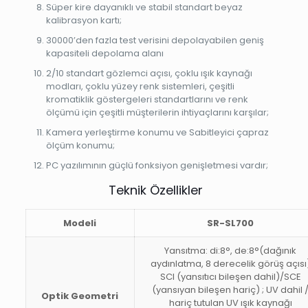
Süper kire dayanıklı ve stabil standart beyaz
kalibrasyon kartı;
30000’den fazla test verisini depolayabilen geniş
kapasiteli depolama alanı
2/10 standart gözlemci açısı, çoklu ışık kaynağı
modları, çoklu yüzey renk sistemleri, çeşitli
kromatiklik göstergeleri standartlarını ve renk
ölçümü için çeşitli müşterilerin ihtiyaçlarını karşılar;
Kamera yerleştirme konumu ve Sabitleyici çapraz
ölçüm konumu;
PC yazılımının güçlü fonksiyon genişletmesi vardır;
Teknik Özellikler
Modeli
SR-SL700
Yansıtma: di:8°, de:8°(dağınık
aydınlatma, 8 derecelik görüş açısı
SCI (yansıtıcı bileşen dahil)/SCE
(yansıyan bileşen hariç) ; UV dahil 
Optik Geometri
hariç tutulan UV ışık kaynağı