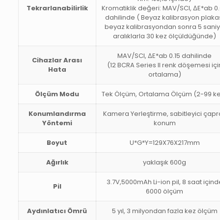
Tekrarlanabilirlik
Kromatiklik değeri: MAV/SCI, ΔE*ab 0
dahilinde ( Beyaz kalibrasyon plaka
beyaz kalibrasyondan sonra 5 sani
aralıklarla 30 kez ölçüldüğünde)
MAV/SCI, ΔE*ab 0.15 dahilinde
Cihazlar Arası
(12 BCRA Series II renk döşemesi içi
Hata
ortalama)
Ölçüm Modu
Tek Ölçüm, Ortalama Ölçüm (2-99 k
Konumlandırma
Kamera Yerleştirme, sabitleyici çapr
Yöntemi
konum
Boyut
U*G*Y=129X76X217mm
Ağırlık
yaklaşık 600g
3.7V,5000mAh Li-ion pil, 8 saat içind
Pil
6000 ölçüm
Aydınlatıcı Ömrü
5 yıl, 3 milyondan fazla kez ölçüm