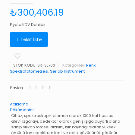
₺
300,406.19
Fiyata KDV Dahildir
Teklif İste
STOK KODU:
SR-SL700
Kategoriler:
Renk
Spektrofotometresi
,
Serlab Instrument
Paylaş
Açıklama
Dökümanlar
Cihaz, spektroskopik eleman olarak 1000 hat hassas
alevli ızgarayı, dedektör olarak geniş ışığa duyarlı alana
sahip silikon fotosel dizisini, ışık kaynağı olarak yüksek
ömürlü tam spektrum led’i ve optik çözünürlük görünür