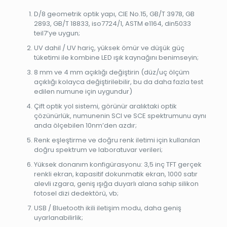
D/8 geometrik optik yapı, CIE No.15, GB/T 3978, GB
2893, GB/T 18833, iso7724/1, ASTM e1164, din5033
teil7’ye uygun;
UV dahil / UV hariç, yüksek ömür ve düşük güç
tüketimi ile kombine LED ışık kaynağını benimseyin;
8 mm ve 4 mm açıklığı değiştirin (düz/uç ölçüm
açıklığı kolayca değiştirilebilir, bu da daha fazla test
edilen numune için uygundur)
Çift optik yol sistemi, görünür aralıktaki optik
çözünürlük, numunenin SCI ve SCE spektrumunu aynı
anda ölçebilen 10nm’den azdır;
Renk eşleştirme ve doğru renk iletimi için kullanılan
doğru spektrum ve laboratuvar verileri;
Yüksek donanım konfigürasyonu: 3,5 inç TFT gerçek
renkli ekran, kapasitif dokunmatik ekran, 1000 satır
alevli ızgara, geniş ışığa duyarlı alana sahip silikon
fotosel dizi dedektörü, vb;
USB / Bluetooth ikili iletişim modu, daha geniş
uyarlanabilirlik;