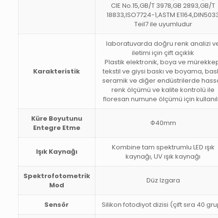
CIE No.15,GB/T 3978,GB 2893,GB/T
18833,ISO7724-1,ASTM E1164,DIN503
Teil7 ile uyumludur
laboratuvarda doğru renk analizi v
iletimi için çift açıklık
Plastik elektronik, boya ve mürekke
Karakteristik
tekstil ve giysi baskı ve boyama, bask
seramik ve diğer endüstrilerde hass
renk ölçümü ve kalite kontrolü ile
floresan numune ölçümü için kullanılı
Küre Boyutunu
Φ40mm
Entegre Etme
Kombine tam spektrumlu LED ışık
Işık Kaynağı
kaynağı, UV ışık kaynağı
Spektrofotometrik
Düz Izgara
Mod
Sensör
Silikon fotodiyot dizisi (çift sıra 40 gr