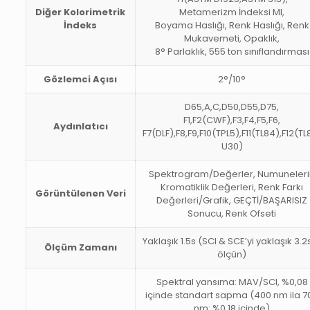
Diğer Kolorimetrik
Metamerizm İndeksi MI,
İndeks
Boyama Haslığı, Renk Haslığı, Renk
Mukavemeti, Opaklık,
8° Parlaklık, 555 ton sınıflandırması
Gözlemci Açısı
2°/10°
D65,A,C,D50,D55,D75,
F1,F2(CWF),F3,F4,F5,F6,
Aydınlatıcı
F7(DLF),F8,F9,F10(TPL5),F11(TL84),F12(TL
U30)
Spektrogram/Değerler, Numuneler
Kromatiklik Değerleri, Renk Farkı
Görüntülenen Veri
Değerleri/Grafik, GEÇTİ/BAŞARISIZ
Sonucu, Renk Ofseti
Yaklaşık 1.5s (SCI & SCE’yi yaklaşık 3.2s
Ölçüm Zamanı
ölçün)
Spektral yansıma: MAV/SCI, %0,08
içinde standart sapma (400 nm ila 7
nm: %0,18 içinde)